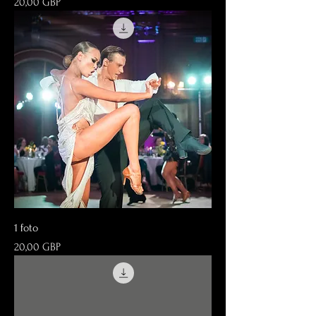
Precio
20,00 GBP
1 foto
Precio
20,00 GBP