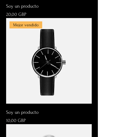
Soy un producto
Precio
20,00 GBP
Mejor vendido
Soy un producto
Precio
10,00 GBP