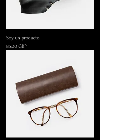
Soy un producto
Precio
85,00 GBP