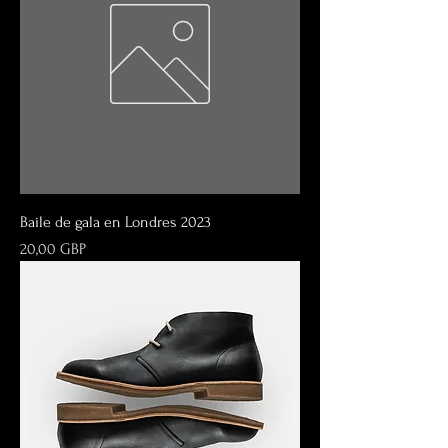
Baile de gala en Londres 2023
Precio
20,00 GBP