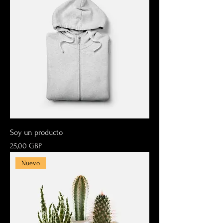
Soy un producto
Precio
25,00 GBP
Nuevo